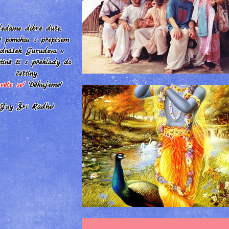
edáme dobré duše,
é pomohou s přepisem
ednášek Gurudeva v
čtině či s překlady do
češtiny.
věte se
!
Děkujeme!
Jay Šrí Rádhe!