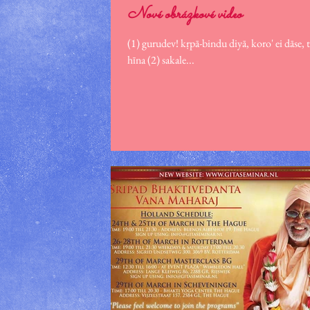
Nové obrázkové video
(1) gurudev! kṛpā-bindu diyā, koro' ei dāse, tṛṇāpekhā ati hīna sakala sahane, bala diyā koro', nija-māne spṛhā-
hīna (2) sakale...