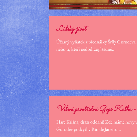
Lidský život
Úžasný výňatek z přednášky Šríly Gurudéva. 
nebo ti, kteří nedodržují žádné...
Velmi prvotřídní Gopí Katha -
Haré Krišna, drazí oddaní! Zde máme nový v
Gurudév poskytl v Rio de Janeiru...